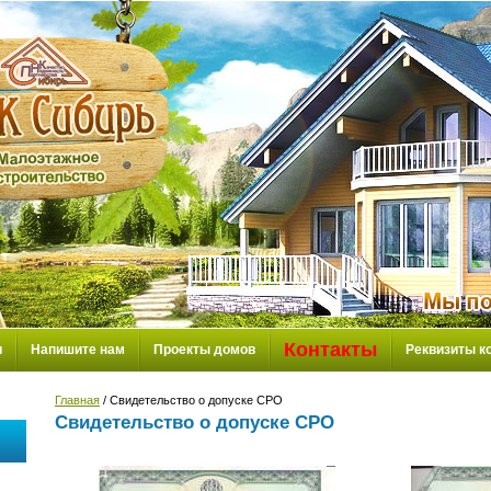
Контакты
и
Напишите нам
Проекты домов
Реквизиты к
Главная
/ Свидетельство о допуске СРО
Свидетельство о допуске СРО