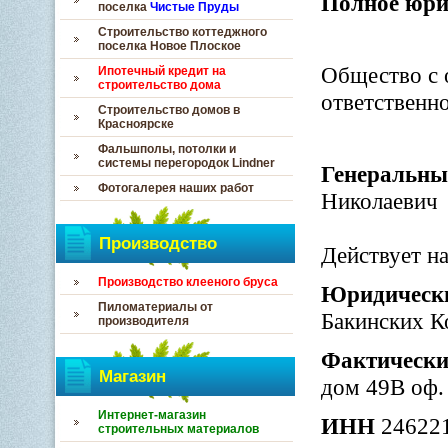
Полное юри
поселка
Чистые Пруды
Строительство коттеджного
поселка Новое Плоское
Общество с 
Ипотечный кредит на
строительство дома
ответствен
Строительство домов в
Красноярске
Фальшполы, потолки и
системы перегородок Lindner
Генеральны
Фотогалерея наших работ
Николаевич
Производство
Действует н
Производство клееного бруса
Юридически
Пиломатериалы от
Бакинских К
производителя
Фактически
Магазин
дом 49В оф.
Интернет-магазин
ИНН
24622
строительных материалов