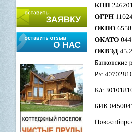
КПП
24620
оставить
ОГРН
11024
ЗАЯВКУ
ОКПО
6558
оставить отзыв
ОКАТО
044
О НАС
ОКВЭД
45.
Банковские 
Р/с 4070281
К/с 3010181
БИК 045004
Новосибирск