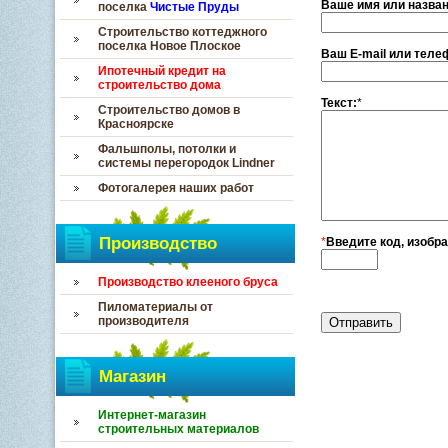
Ваше имя или назван
поселка
Чистые Пруды
Строительство коттеджного
поселка Новое Плоское
Ваш E-mail или теле
Ипотечный кредит на
строительство дома
Текст:
*
Строительство домов в
Красноярске
Фальшполы, потолки и
системы перегородок Lindner
Фотогалерея наших работ
Производство
*
Введите код, изобр
Производство клееного бруса
Пиломатериалы от
производителя
Магазин
Интернет-магазин
строительных материалов